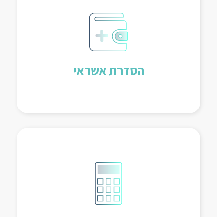
הסדרת מבנה אשראי מול המערכת
הבנקאית והחוץ בנקאית, מחזור חובות
(Re-Finance), התאמת ביטחונות אל מול
אשראי והתאמת צרכי האשראי לתקופת
הסדרת אשראי
המימון.
ביצוע הערכת שווי לא מחייבת לפעילות
חברה על פי מתודולוגיית DCF ומכפיל
לצרכי רכישת ו/או מכירת פעילות.